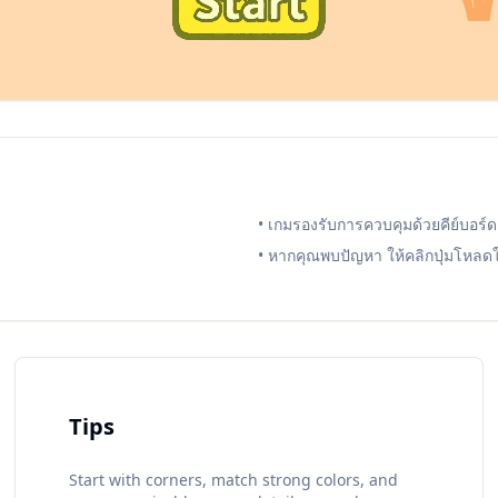
• เกมรองรับการควบคุมด้วยคีย์บอร์
• หากคุณพบปัญหา ให้คลิกปุ่มโหลดใหม
Tips
Start with corners, match strong colors, and