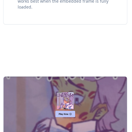
works best when the embedded frame is fully
loaded.