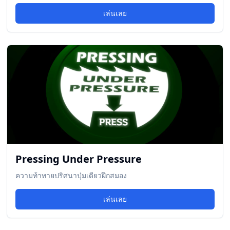
เล่นเลย
Pressing Under Pressure
ความท้าทายปริศนาปุ่มเดียวฝึกสมอง
เล่นเลย