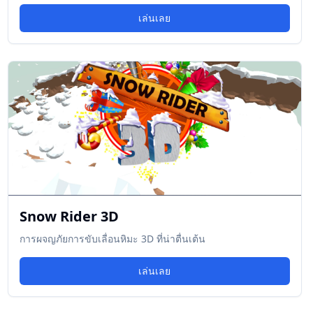
เล่นเลย
Snow Rider 3D
การผจญภัยการขับเลื่อนหิมะ 3D ที่น่าตื่นเต้น
เล่นเลย