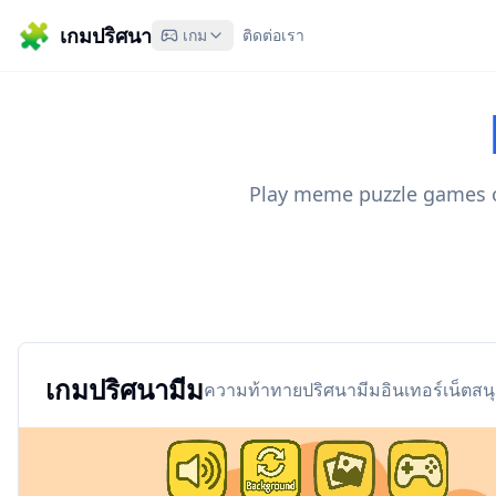
🧩
เกมปริศนา
เกม
ติดต่อเรา
Play meme puzzle games on
เกมปริศนามีม
ความท้าทายปริศนามีมอินเทอร์เน็ตส