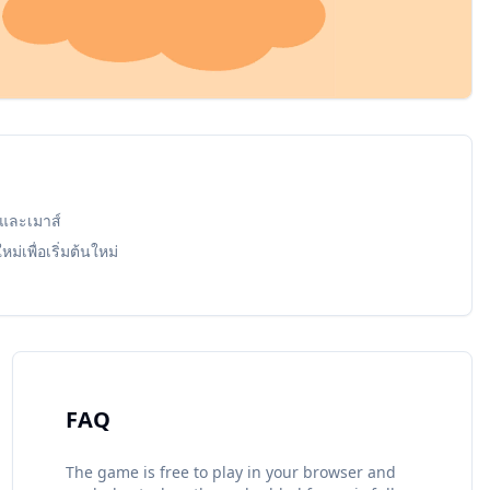
ดและเมาส์
่เพื่อเริ่มต้นใหม่
FAQ
The game is free to play in your browser and