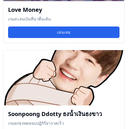
Love Money
เกมสะสมเงินที่น่าตื่นเต้น
เล่นเลย
Soonpoong Ddotty ธงน้ำเงินธงขาว
เกมยกธงทดสอบปฏิกิริยารวดเร็ว