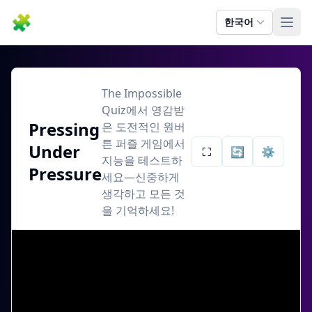
🧩
한국어
Ope
Pressing Under Pressure
The Impossible
Quiz에서 영감받
Pressing
은 도전적인 원버
튼 퍼즐 게임에서
Under
⛶
🔄
⚙️
지능을 테스트하
Pressure
세요—신중하게
생각하고 모든 것
을 기억하세요!