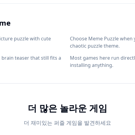
ame
cture puzzle with cute
Choose Meme Puzzle when y
chaotic puzzle theme.
in teaser that still fits a
Most games here run directly
installing anything.
더 많은 놀라운 게임
더 재미있는 퍼즐 게임을 발견하세요