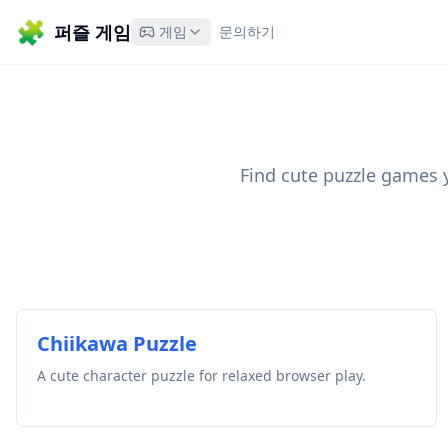
🧩
퍼즐 게임
게임
문의하기
Find cute puzzle games y
Chiikawa Puzzle
A cute character puzzle for relaxed browser play.